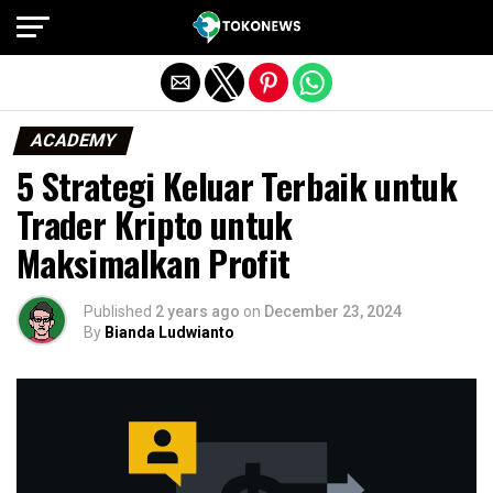
Exit mobile version
ACADEMY
5 Strategi Keluar Terbaik untuk
Trader Kripto untuk
Maksimalkan Profit
Published
2 years ago
on
December 23, 2024
By
Bianda Ludwianto