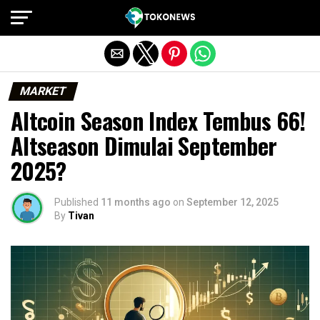
Exit mobile version
MARKET
Altcoin Season Index Tembus 66!
Altseason Dimulai September
2025?
Published
11 months ago
on
September 12, 2025
By
Tivan