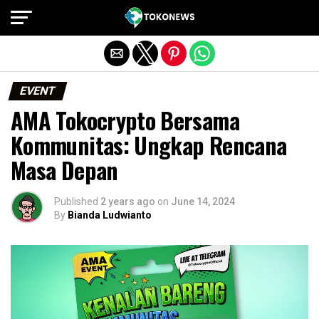
Exit mobile version
EVENT
AMA Tokocrypto Bersama
Kommunitas: Ungkap Rencana
Masa Depan
Published
2 years ago
on
June 14, 2024
By
Bianda Ludwianto