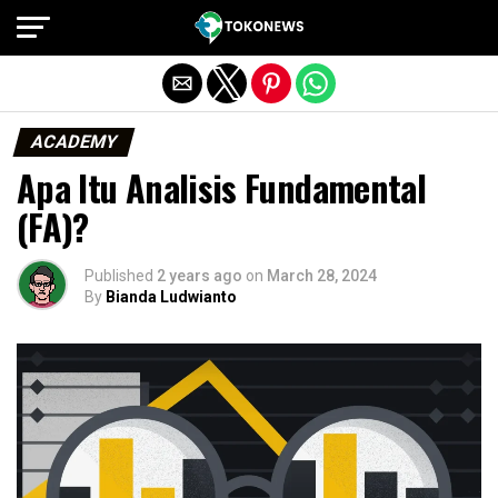
Exit mobile version
ACADEMY
Apa Itu Analisis Fundamental
(FA)?
Published
2 years ago
on
March 28, 2024
By
Bianda Ludwianto