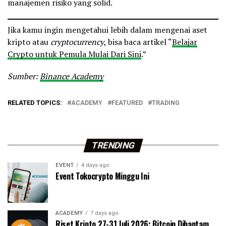
manajemen risiko yang solid.
Jika kamu ingin mengetahui lebih dalam mengenai aset
kripto atau
cryptocurrency
, bisa baca artikel “
Belajar
Crypto untuk Pemula Mulai Dari Sini
.”
Sumber:
Binance Academy
RELATED TOPICS:
ACADEMY
FEATURED
TRADING
TRENDING
EVENT
4 days ago
Event Tokocrypto Minggu Ini
ACADEMY
7 days ago
Riset Kripto 27-31 Juli 2026: Bitcoin Dihantam