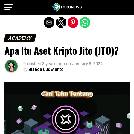
Exit mobile version
ACADEMY
Apa Itu Aset Kripto Jito (JTO)?
Published
3 years ago
on
January 8, 2024
By
Bianda Ludwianto