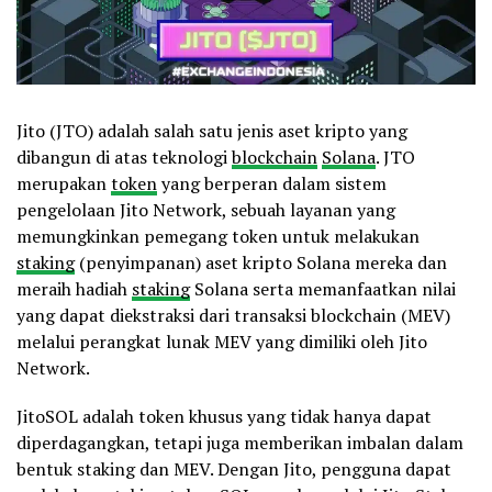
Jito (JTO) adalah salah satu jenis aset kripto yang
dibangun di atas teknologi
blockchain
Solana
. JTO
merupakan
token
yang berperan dalam sistem
pengelolaan Jito Network, sebuah layanan yang
memungkinkan pemegang token untuk melakukan
staking
(penyimpanan) aset kripto Solana mereka dan
meraih hadiah
staking
Solana serta memanfaatkan nilai
yang dapat diekstraksi dari transaksi blockchain (MEV)
melalui perangkat lunak MEV yang dimiliki oleh Jito
Network.
JitoSOL adalah token khusus yang tidak hanya dapat
diperdagangkan, tetapi juga memberikan imbalan dalam
bentuk staking dan MEV. Dengan Jito, pengguna dapat