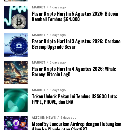
MARKET
4 days ago
Pasar Kripto Hari Ini 5 Agustus 2026: Bitcoin
Kembali Tembus $64.000
MARKET
6 days ago
Pasar Kripto Hari Ini 3 Agustus 2026: Cardano
Bersiap Upgrade Besar
MARKET
5 days ago
Pasar Kripto Hari Ini 4 Agustus 2026: Whale
Borong Bitcoin Lagi!
MARKET
5 days ago
Token Unlock Pekan Ini Tembus US$630 Juta:
HYPE, PROVE, dan ENA
ALTCOIN NEWS
6 days ago
MoonPay Luncurkan Airdrop dengan Hubungkan
Akun ke Claude atau ChatGPT