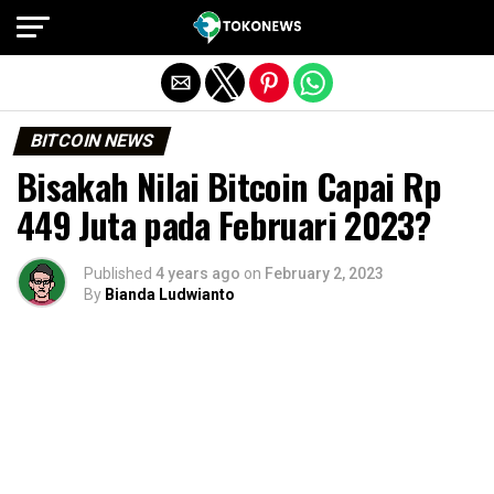
Exit mobile version
BITCOIN NEWS
Bisakah Nilai Bitcoin Capai Rp
449 Juta pada Februari 2023?
Published
4 years ago
on
February 2, 2023
By
Bianda Ludwianto