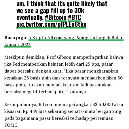
am. I think that it's quite likely that
we see a gap fill up to 30k
eventually.
#Bitcoin
#BTC
pic.twitter.com/pJPLEe6tkx
Baca juga:
5 Kripto Altcoin yang Paling Untung di Bulan
— Altcoin Sherpa (@AltcoinSherpa)
February 1, 2023
Januari 2023
Meskipun demikian, Prof Gibson memperingatkan bahwa
jika Fed memberikan kejutan lebih dari 25 bps, pasar
dapat bereaksi dengan kuat. “Jika pasar mengharapkan
kenaikan 25 basis poin dan ternyata menjadi kenaikan 50
basis poin, itu akan menjadi kejutan. Jadi pasar akan
bereaksi negatif terhadap itu, ” katanya.
Kesimpulannya, Bitcoin mencapai angka US$ 30.000 atau
kisaaran Rp 449 juta sekarang semata-mata bergantung
pada bagaimana pasar bereaksi terhadap pertemuan
FOMC.