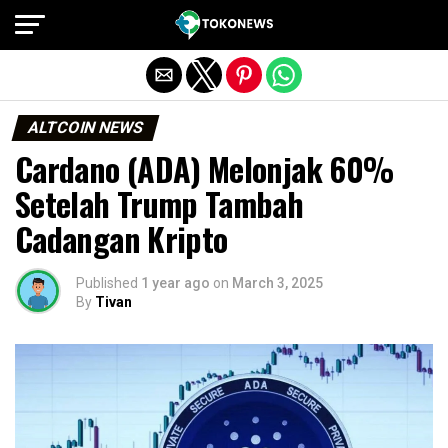
Exit mobile version
ALTCOIN NEWS
Cardano (ADA) Melonjak 60%
Setelah Trump Tambah
Cadangan Kripto
Published
1 year ago
on
March 3, 2025
By
Tivan