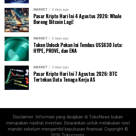
MARKET
5 days ago
Pasar Kripto Hari Ini 4 Agustus 2026: Whale
Borong Bitcoin Lagi!
MARKET
6 days ago
Token Unlock Pekan Ini Tembus US$630 Juta:
HYPE, PROVE, dan ENA
MARKET
2 days ago
Pasar Kripto Hari Ini 7 Agustus 2026: BTC
Tertekan Data Tenaga Kerja AS
Disclaimer: Informasi yang disajikan di TokoNews bukan
merupakan nasihat investasi. Disarankan untuk melakukan riset
mandiri sebelum mengambil keputusan finansial. Copyright ©
2026 Tokocrypto.