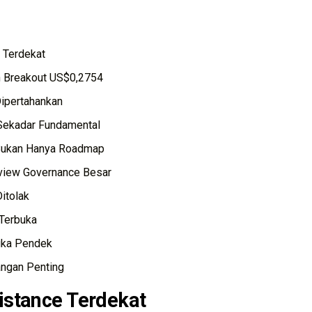
 Terdekat
uh Breakout US$0,2754
ipertahankan
Sekadar Fundamental
 Bukan Hanya Roadmap
view Governance Besar
itolak
Terbuka
gka Pendek
angan Penting
istance Terdekat