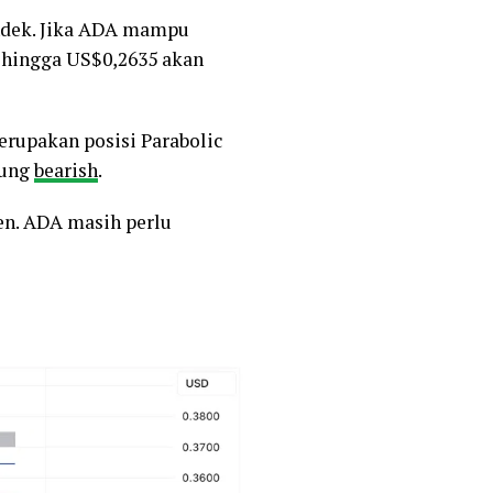
endek. Jika ADA mampu
 hingga US$0,2635 akan
rupakan posisi Parabolic
rung
bearish
.
en. ADA masih perlu