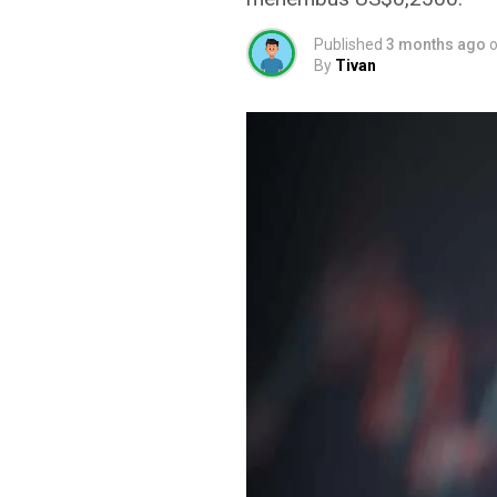
Published
3 months ago
By
Tivan