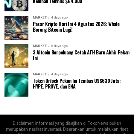
Kembali Tembus $64.000
MARKET
4 days ago
Pasar Kripto Hari Ini 4 Agustus 2026: Whale
Borong Bitcoin Lagi!
MARKET
6 days ago
3 Altcoin Berpeluang Cetak ATH Baru Akhir Pekan
Ini
MARKET
4 days ago
Token Unlock Pekan Ini Tembus US$630 Juta:
HYPE, PROVE, dan ENA
Disclaimer: Informasi yang disajikan di TokoNews bukan
merupakan nasihat investasi. Disarankan untuk melakukan riset