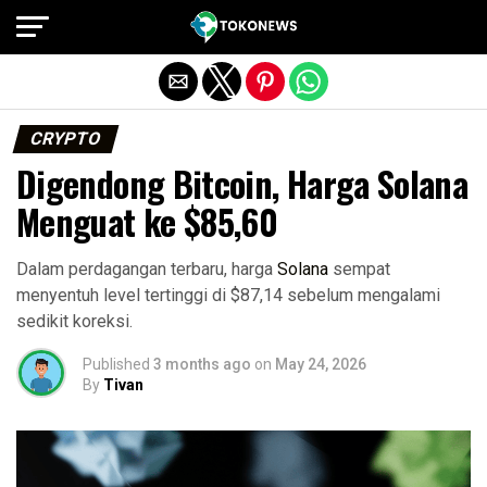
Exit mobile version
CRYPTO
Digendong Bitcoin, Harga Solana
Menguat ke $85,60
Dalam perdagangan terbaru, harga
Solana
sempat
menyentuh level tertinggi di $87,14 sebelum mengalami
sedikit koreksi.
Published
3 months ago
on
May 24, 2026
By
Tivan