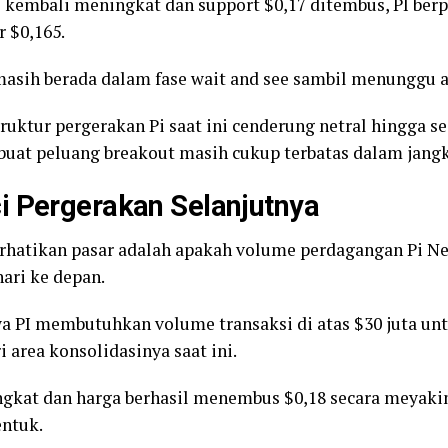
al kembali meningkat dan support $0,17 ditembus, PI ber
r $0,165.
asih berada dalam fase wait and see sambil menunggu ara
ruktur pergerakan Pi saat ini cenderung netral hingga se
buat peluang breakout masih cukup terbatas dalam jang
i Pergerakan Selanjutnya
erhatikan pasar adalah apakah volume perdagangan Pi 
ari ke depan.
a PI membutuhkan volume transaksi di atas $30 juta u
i area konsolidasinya saat ini.
ingkat dan harga berhasil menembus $0,18 secara mey
entuk.