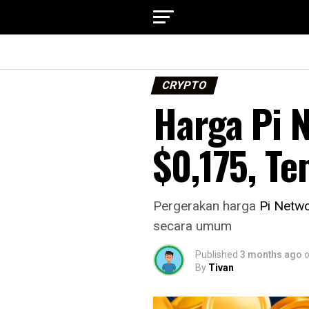
CRYPTO
Harga Pi N
$0,175, Te
Pergerakan harga
Pi Netw
secara umum
Published
3 months ago
By
Tivan