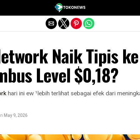
Exit mobile version
etwork Naik Tipis ke
mbus Level $0,18?
ork
hari ini ew ¹lebih terlihat sebagai efek dari menin
on
May 9, 2026