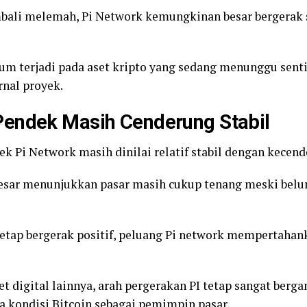
mbali melemah, Pi Network kemungkinan besar bergerak
mum terjadi pada aset kripto yang sedang menunggu sent
nal proyek.
endek Masih Cenderung Stabil
k Pi Network masih dinilai relatif stabil dengan kecend
besar menunjukkan pasar masih cukup tenang meski bel
tetap bergerak positif, peluang Pi network mempertaha
t digital lainnya, arah pergerakan PI tetap sangat berg
a kondisi Bitcoin sebagai pemimpin pasar.