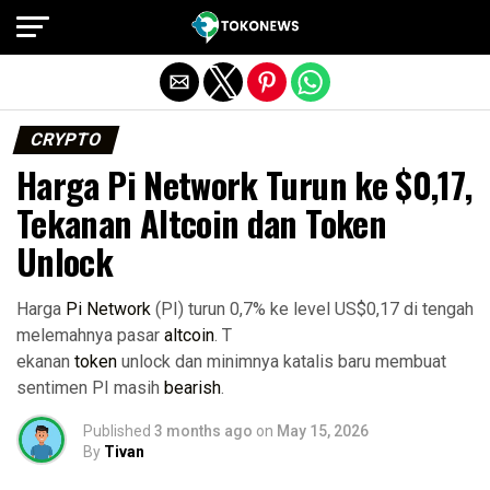
Exit mobile version
CRYPTO
Harga Pi Network Turun ke $0,17,
Tekanan Altcoin dan Token
Unlock
Harga
Pi Network
(PI) turun 0,7% ke level US$0,17 di tengah
melemahnya pasar
altcoin
. T
ekanan
token
unlock dan minimnya katalis baru membuat
sentimen PI masih
bearish
.
Published
3 months ago
on
May 15, 2026
By
Tivan