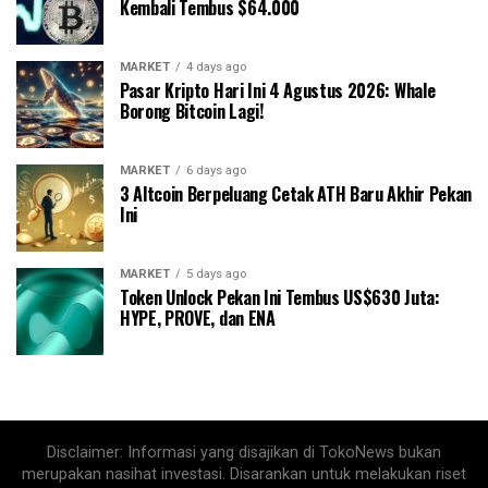
Kembali Tembus $64.000
MARKET
4 days ago
Pasar Kripto Hari Ini 4 Agustus 2026: Whale
Borong Bitcoin Lagi!
MARKET
6 days ago
3 Altcoin Berpeluang Cetak ATH Baru Akhir Pekan
Ini
MARKET
5 days ago
Token Unlock Pekan Ini Tembus US$630 Juta:
HYPE, PROVE, dan ENA
Disclaimer: Informasi yang disajikan di TokoNews bukan
merupakan nasihat investasi. Disarankan untuk melakukan riset