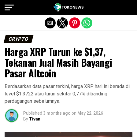
Exit mobile version
CRYPTO
Harga XRP Turun ke $1,37,
Tekanan Jual Masih Bayangi
Pasar Altcoin
Berdasarkan data pasar terkini, harga XRP hari ini berada di
level $1,3722 atau turun sekitar 0,77% dibanding
perdagangan sebelumnya.
Published
3 months ago
on
May 22, 2026
By
Tivan