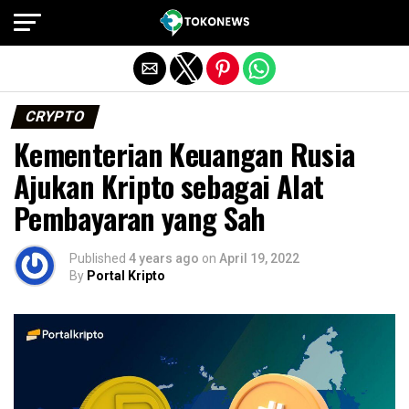
Exit mobile version
CRYPTO
Kementerian Keuangan Rusia
Ajukan Kripto sebagai Alat
Pembayaran yang Sah
Published
4 years ago
on
April 19, 2022
By
Portal Kripto