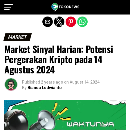
Exit mobile version
MARKET
Market Sinyal Harian: Potensi
Pergerakan Kripto pada 14
Agustus 2024
Published
2 years ago
on
August 14, 2024
By
Bianda Ludwianto