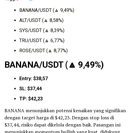
BANANA/USDT (🔼 9,49%)
ALT/USDT (🔼 8,58%)
SYS/USDT (🔼 8,39%)
TRU/USDT (🔼 6,77%)
ROSE/USDT (🔼 8,77%)
BANANA/USDT (
🔼
9,49%)
Entry: $38,57
SL: $37,44
TP: $42,23
BANANA menunjukkan potensi kenaikan yang signifikan
dengan target harga di $42,23. Dengan stop loss di
$37,44, risiko dapat dikelola dengan baik. Pasangan ini
menunjukkan momentum
bullish
yang kuat, didukung