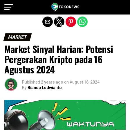
Exit mobile version
MARKET
Market Sinyal Harian: Potensi
Pergerakan Kripto pada 16
Agustus 2024
Published
2 years ago
on
August 16, 2024
By
Bianda Ludwianto