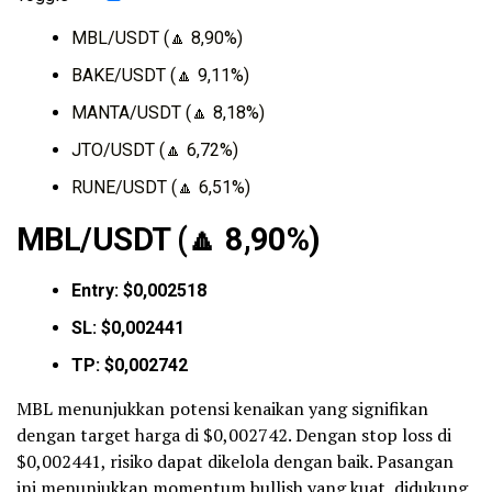
MBL/USDT (🔼 8,90%)
BAKE/USDT (🔼 9,11%)
MANTA/USDT (🔼 8,18%)
JTO/USDT (🔼 6,72%)
RUNE/USDT (🔼 6,51%)
MBL/USDT (
🔼
8,90%)
Entry: $0,002518
SL: $0,002441
TP: $0,002742
MBL menunjukkan potensi kenaikan yang signifikan
dengan target harga di $0,002742. Dengan stop loss di
$0,002441, risiko dapat dikelola dengan baik. Pasangan
ini menunjukkan momentum
bullish
yang kuat, didukung