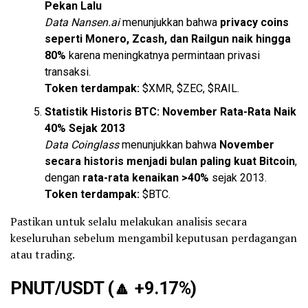
Pekan Lalu
Data Nansen.ai
menunjukkan bahwa
privacy coins
seperti Monero, Zcash, dan Railgun naik hingga
80%
karena meningkatnya permintaan privasi
transaksi.
Token terdampak:
$XMR, $ZEC, $RAIL.
Statistik Historis BTC: November Rata-Rata Naik
40% Sejak 2013
Data Coinglass
menunjukkan bahwa
November
secara historis menjadi bulan paling kuat Bitcoin
,
dengan
rata-rata kenaikan >40%
sejak 2013.
Token terdampak:
$BTC.
Pastikan untuk selalu melakukan analisis secara
keseluruhan sebelum mengambil keputusan perdagangan
atau trading.
PNUT
/USDT (
🔼
+9.17%)