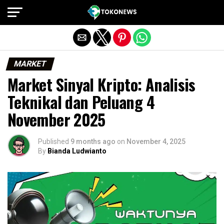
Exit mobile version
MARKET
Market Sinyal Kripto: Analisis
Teknikal dan Peluang 4
November 2025
Published
9 months ago
on
November 4, 2025
By
Bianda Ludwianto