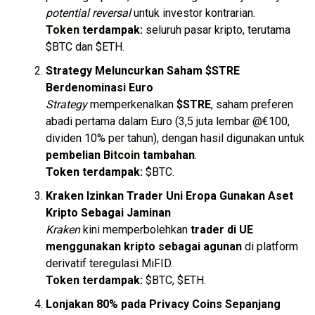
potential reversal
untuk investor kontrarian.
Token
terdampak:
seluruh pasar kripto, terutama
$BTC dan $ETH.
Strategy Meluncurkan Saham $STRE
Berdenominasi Euro
Strategy
memperkenalkan
$STRE
, saham preferen
abadi pertama dalam Euro (3,5 juta lembar @€100,
dividen 10% per tahun), dengan hasil digunakan untuk
pembelian
Bitcoin
tambahan
.
Token terdampak:
$BTC.
Kraken Izinkan Trader Uni Eropa Gunakan Aset
Kripto Sebagai Jaminan
Kraken
kini memperbolehkan
trader di UE
menggunakan kripto sebagai agunan
di platform
derivatif teregulasi MiFID.
Token terdampak:
$BTC, $ETH.
Lonjakan 80% pada Privacy Coins Sepanjang