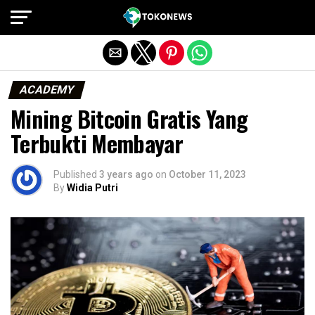
Exit mobile version
ACADEMY
Mining Bitcoin Gratis Yang
Terbukti Membayar
Published
3 years ago
on
October 11, 2023
By
Widia Putri