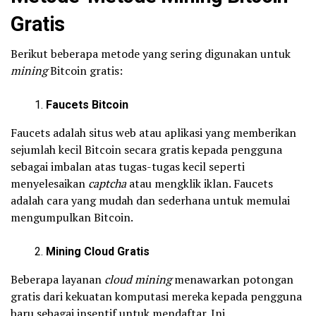
Gratis
Berikut beberapa metode yang sering digunakan untuk
mining
Bitcoin gratis:
Faucets Bitcoin
Faucets adalah situs web atau aplikasi yang memberikan
sejumlah kecil Bitcoin secara gratis kepada pengguna
sebagai imbalan atas tugas-tugas kecil seperti
menyelesaikan
captcha
atau mengklik iklan. Faucets
adalah cara yang mudah dan sederhana untuk memulai
mengumpulkan Bitcoin.
Mining Cloud Gratis
Beberapa layanan
cloud mining
menawarkan potongan
gratis dari kekuatan komputasi mereka kepada pengguna
baru sebagai insentif untuk mendaftar. Ini