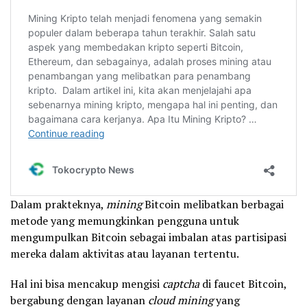
Dalam prakteknya,
mining
Bitcoin melibatkan berbagai
metode yang memungkinkan pengguna untuk
mengumpulkan Bitcoin sebagai imbalan atas partisipasi
mereka dalam aktivitas atau layanan tertentu.
Hal ini bisa mencakup mengisi
captcha
di faucet Bitcoin,
bergabung dengan layanan
cloud mining
yang