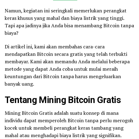
Namun, kegiatan ini seringkali memerlukan perangkat
keras khusus yang mahal dan biaya listrik yang tinggi.
Tapi apa jadinya jika Anda bisa menambang Bitcoin tanpa
biaya?
Di artikel ini, kami akan membahas cara-cara
mendapatkan Bitcoin secara gratis yang telah terbukti
membayar. Kami akan memandu Anda melalui beberapa
metode yang dapat Anda coba untuk mulai meraih
keuntungan dari Bitcoin tanpa harus mengeluarkan
banyak uang.
Tentang Mining Bitcoin Gratis
Mining Bitcoin Gratis adalah suatu konsep di mana
individu dapat memperoleh Bitcoin tanpa perlu merogoh
kocek untuk membeli perangkat keras tambang yang
mahal atau menghadapi biaya listrik yang signifikan.