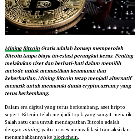
Mining
Bitcoin
Gratis adalah konsep memperoleh
Bitcoin tanpa biaya investasi perangkat keras. Penting
melakukan riset dan berhati-hati dalam memilih
metode untuk memastikan keamanan dan
keberhasilan. Mining Bitcoin tetap menjadi alternatif
menarik untuk memasuki dunia cryptocurrency yang
terus berkembang.
Dalam era digital yang terus berkembang, aset kripto
seperti Bitcoin telah menjadi topik yang sangat menarik.
Salah satu cara untuk mendapatkan Bitcoin adalah
dengan
mining
, yaitu proses memvalidasi transaksi dan
menambahkannya ke
blockchain
.