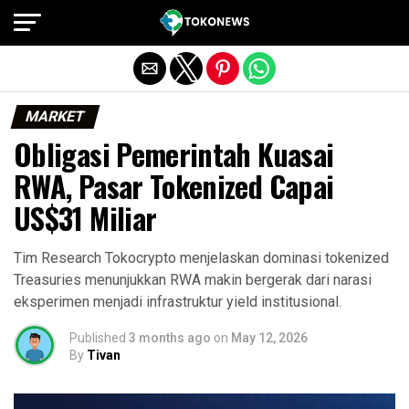
Exit mobile version
MARKET
Obligasi Pemerintah Kuasai
RWA, Pasar Tokenized Capai
US$31 Miliar
Tim Research Tokocrypto menjelaskan dominasi tokenized
Treasuries menunjukkan RWA makin bergerak dari narasi
eksperimen menjadi infrastruktur yield institusional.
Published
3 months ago
on
May 12, 2026
By
Tivan