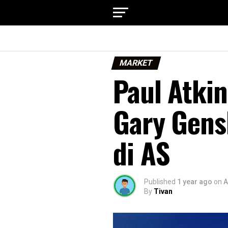
MARKET
Paul Atki
Gary Gens
di AS
Published
1 year ago
on
A
By
Tivan