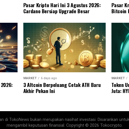
Pasar Kripto Hari Ini 3 Agustus 2026:
Pasar Kr
Cardano Bersiap Upgrade Besar
Bitcoin
MARKET
6 days ago
MARKET
s 2026:
3 Altcoin Berpeluang Cetak ATH Baru
Token U
Akhir Pekan Ini
Juta: HY
ikan di TokoNews bukan merupakan nasihat investasi. Disarankan untu
mengambil keputusan finansial. Copyright © 2026 Tokocrypto.