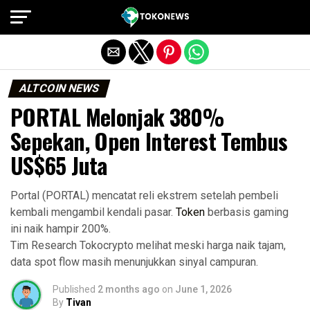
Exit mobile version
ALTCOIN NEWS
PORTAL Melonjak 380%
Sepekan, Open Interest Tembus
US$65 Juta
Portal (PORTAL) mencatat reli ekstrem setelah pembeli
kembali mengambil kendali pasar.
Token
berbasis gaming
ini naik hampir 200%.
Tim Research Tokocrypto melihat meski harga naik tajam,
data spot flow masih menunjukkan sinyal campuran.
Published
2 months ago
on
June 1, 2026
By
Tivan