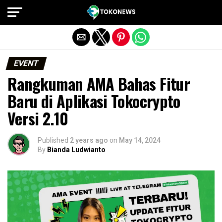
Exit mobile version
EVENT
Rangkuman AMA Bahas Fitur
Baru di Aplikasi Tokocrypto
Versi 2.10
Published
2 years ago
on
May 14, 2024
By
Bianda Ludwianto