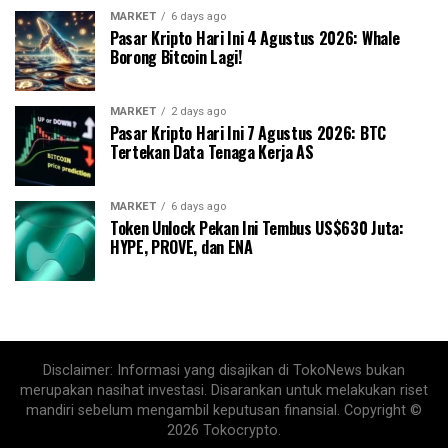
MARKET
6 days ago
Pasar Kripto Hari Ini 4 Agustus 2026: Whale
Borong Bitcoin Lagi!
MARKET
2 days ago
Pasar Kripto Hari Ini 7 Agustus 2026: BTC
Tertekan Data Tenaga Kerja AS
MARKET
6 days ago
Token Unlock Pekan Ini Tembus US$630 Juta:
HYPE, PROVE, dan ENA
Disclaimer: Informasi yang disajikan di TokoNews bukan
merupakan nasihat investasi. Disarankan untuk melakukan riset
mandiri sebelum mengambil keputusan finansial. Copyright ©
2026 Tokocrypto.