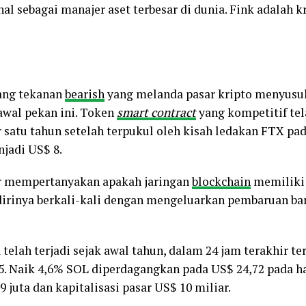
al sebagai manajer aset terbesar di dunia. Fink adalah k
ang tekanan
bearish
yang melanda pasar kripto menyusul 
awal pekan ini. Token
smart contract
yang kompetitif te
 satu tahun setelah terpukul oleh kisah ledakan FTX p
jadi US$ 8.
or mempertanyakan apakah jaringan
blockchain
memiliki 
irinya berkali-kali dengan mengeluarkan pembaruan ba
elah terjadi sejak awal tahun, dalam 24 jam terakhir te
. Naik 4,6% SOL diperdagangkan pada US$ 24,72 pada h
juta dan kapitalisasi pasar US$ 10 miliar.