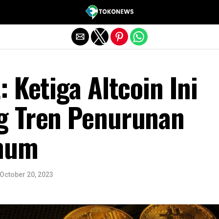
Exit mobile version
 Ketiga Altcoin Ini
g Tren Penurunan
mum
October 20, 2023