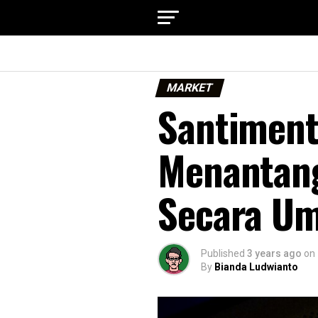
MARKET
Santiment:
Menantan
Secara U
Published
3 years ago
on
By
Bianda Ludwianto