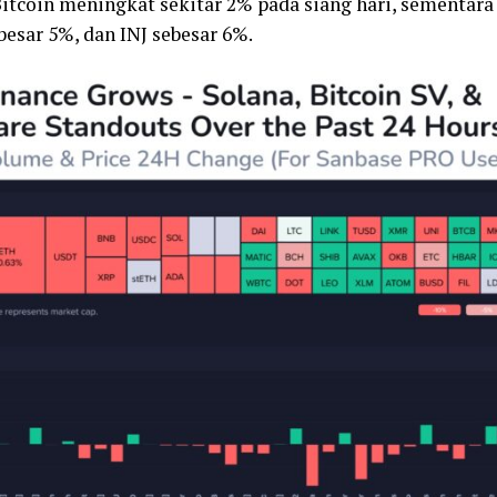
itcoin meningkat sekitar 2% pada siang hari, sementar
besar 5%, dan INJ sebesar 6%.