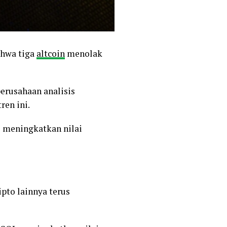
ahwa tiga
altcoin
menolak
perusahaan analisis
ren ini.
l meningkatkan nilai
pto lainnya terus