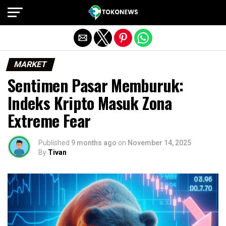
Exit mobile version
MARKET
Sentimen Pasar Memburuk:
Indeks Kripto Masuk Zona
Extreme Fear
Published
9 months ago
on
November 14, 2025
By
Tivan