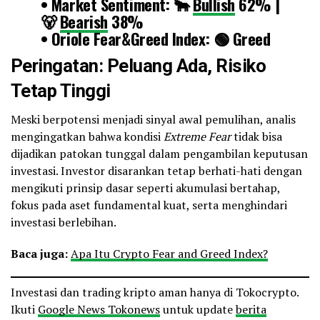
• Market Sentiment: 🐂
Bullish
62% |
🐻
Bearish
38%
• Oriole Fear&Greed Index: 🟢 Greed
59.5
Peringatan: Peluang Ada, Risiko
• Total
Market Cap
: $3.45T (-6.34%)
•
$BTC
Price: $96,561 (-6.34%)
Tetap Tinggi
•
#BTC
Dominance:…
Meski berpotensi menjadi sinyal awal pemulihan, analis
pic.twitter.com/jd0sZPouRF
mengingatkan bahwa kondisi
Extreme Fear
tidak bisa
dijadikan patokan tunggal dalam pengambilan keputusan
— Oriole Insights (@OrioleInsights)
November 14, 2025
investasi. Investor disarankan tetap berhati-hati dengan
mengikuti prinsip dasar seperti akumulasi bertahap,
fokus pada aset fundamental kuat, serta menghindari
investasi berlebihan.
Baca juga:
Apa Itu Crypto Fear and Greed Index?
Investasi dan trading kripto aman hanya di Tokocrypto.
Ikuti
Google News Tokonews
untuk update
berita