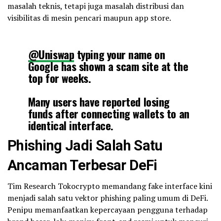
masalah teknis, tetapi juga masalah distribusi dan
visibilitas di mesin pencari maupun app store.
@Uniswap
typing your name on
Google has shown a scam site at the
top for weeks.
Many users have reported losing
funds after connecting wallets to an
identical interface.
Phishing Jadi Salah Satu
The site is now down (404), but the
URL still appears. It can be reused or
Ancaman Terbesar DeFi
reactivated by scammers.
Tim Research Tokocrypto memandang fake interface kini
Please…
pic.twitter.com/tZm5uYzlJK
menjadi salah satu vektor phishing paling umum di DeFi.
Penipu memanfaatkan kepercayaan pengguna terhadap