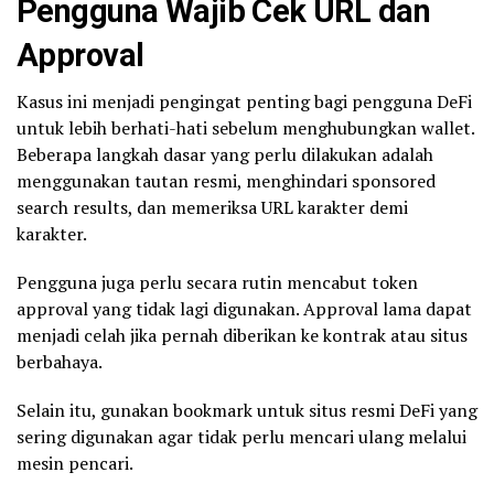
Pengguna Wajib Cek URL dan
years of reporting
Approval
They ban 3rd party tools like ublock
that combat the issue
Kasus ini menjadi pengingat penting bagi pengguna DeFi
untuk lebih berhati-hati sebelum menghubungkan wallet.
The ad economy needs to go
Beberapa langkah dasar yang perlu dilakukan adalah
https://t.co/KCepOv8zUH
menggunakan tautan resmi, menghindari sponsored
search results, dan memeriksa URL karakter demi
karakter.
— Hayden Adams 🦄 (@haydenzadams)
February 20, 2026
Pengguna juga perlu secara rutin mencabut token
approval yang tidak lagi digunakan. Approval lama dapat
menjadi celah jika pernah diberikan ke kontrak atau situs
berbahaya.
Selain itu, gunakan bookmark untuk situs resmi DeFi yang
sering digunakan agar tidak perlu mencari ulang melalui
mesin pencari.