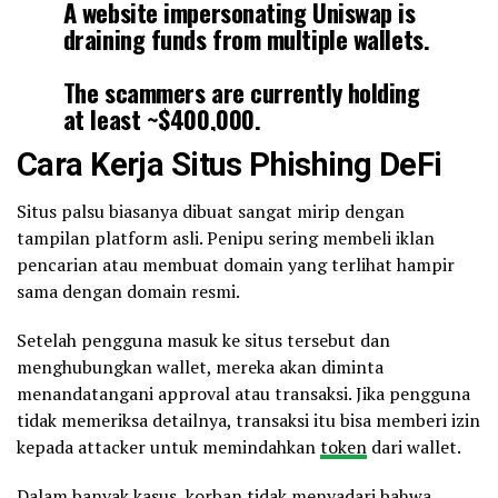
A website impersonating Uniswap is
draining funds from multiple wallets.
The scammers are currently holding
at least ~$400,000.
Cara Kerja Situs Phishing DeFi
0x37925684BA178821b4436E06e67f
5dBD6cfA49Bb
Situs palsu biasanya dibuat sangat mirip dengan
0x2fC25F46cC49D226eF92E9A7665f
tampilan platform asli. Penipu sering membeli iklan
3d2821F3c5E2
pencarian atau membuat domain yang terlihat hampir
sama dengan domain resmi.
Please only use official links, and…
pic.twitter.com/JikqftTVHY
Setelah pengguna masuk ke situs tersebut dan
menghubungkan wallet, mereka akan diminta
— b-block (@b_block_oficial)
May 25, 2026
menandatangani approval atau transaksi. Jika pengguna
tidak memeriksa detailnya, transaksi itu bisa memberi izin
kepada attacker untuk memindahkan
token
dari wallet.
Dalam banyak kasus, korban tidak menyadari bahwa