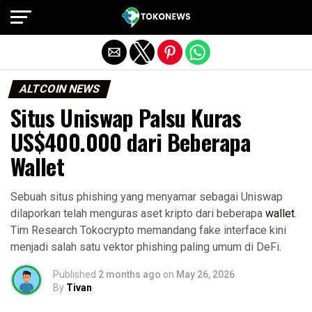
Exit mobile version
ALTCOIN NEWS
Situs Uniswap Palsu Kuras
US$400.000 dari Beberapa
Wallet
Sebuah situs phishing yang menyamar sebagai Uniswap
dilaporkan telah menguras aset kripto dari beberapa
wallet
.
Tim Research Tokocrypto memandang fake interface kini
menjadi salah satu vektor phishing paling umum di DeFi.
Published
2 months ago
on
May 26, 2026
By
Tivan