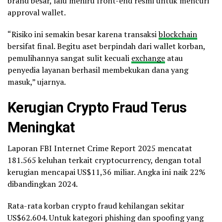
brand besar, lalu meniru front-end resmi untuk mencuri
— BeInCrypto (@beincrypto)
March 31, 2026
approval wallet.
“Risiko ini semakin besar karena transaksi
blockchain
bersifat final. Begitu aset berpindah dari wallet korban,
pemulihannya sangat sulit kecuali
exchange
atau
penyedia layanan berhasil membekukan dana yang
masuk,” ujarnya.
Kerugian Crypto Fraud Terus
Meningkat
Laporan FBI Internet Crime Report 2025 mencatat
181.565 keluhan terkait cryptocurrency, dengan total
kerugian mencapai US$11,36 miliar. Angka ini naik 22%
dibandingkan 2024.
Rata-rata korban crypto fraud kehilangan sekitar
US$62.604. Untuk kategori phishing dan spoofing yang