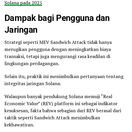
Solana’s volume is skyrocketing,
Solana pada 2025
and…
pic.twitter.com/v6mlSQhtg1
Dampak bagi Pengguna dan
— Ben ⌛ (@HypoNyms)
December 10, 2024
Jaringan
Strategi seperti MEV Sandwich Attack tidak hanya
merugikan pengguna dengan meningkatkan biaya
transaksi, tetapi juga mengurangi rasa keadilan di
lingkungan perdagangan.
Selain itu, praktik ini menimbulkan pertanyaan tentang
integritas jaringan Solana.
Walaupun banyak pendukung Solana memuji “Real
Economic Value” (REV) platform ini sebagai indikator
kesuksesan, fakta bahwa sebagian dari REV berasal dari
taktik seperti Sandwich Attack menimbulkan
kekhawatiran.