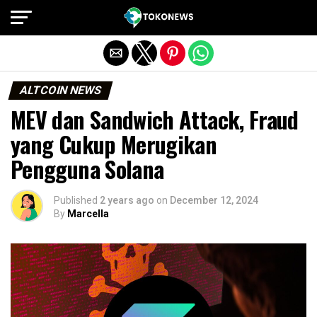
Exit mobile version
ALTCOIN NEWS
MEV dan Sandwich Attack, Fraud
yang Cukup Merugikan
Pengguna Solana
Published
2 years ago
on
December 12, 2024
By
Marcella