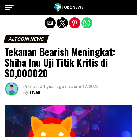
Exit mobile version
ALTCOIN NEWS
Tekanan Bearish Meningkat:
Shiba Inu Uji Titik Kritis di
$0,000020
Published
1 year ago
on
June 17, 2025
By
Tivan