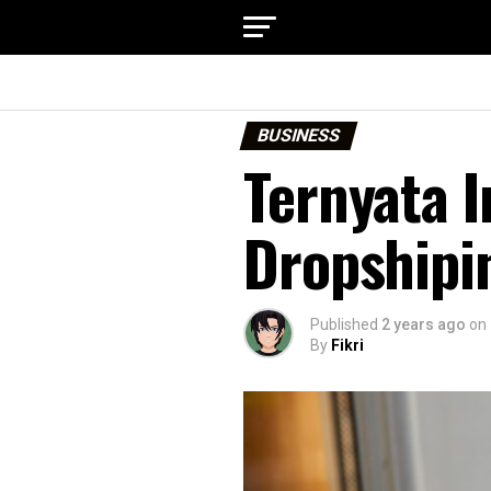
BUSINESS
Ternyata I
Dropshipi
Published
2 years ago
on
By
Fikri