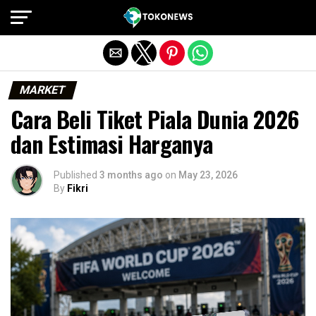
Exit mobile version
MARKET
Cara Beli Tiket Piala Dunia 2026
dan Estimasi Harganya
Published
3 months ago
on
May 23, 2026
By
Fikri