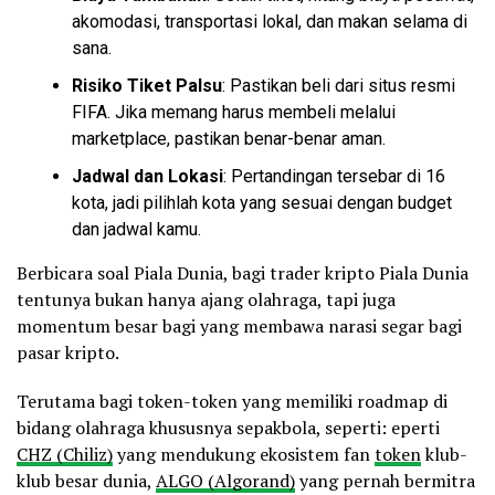
akomodasi, transportasi lokal, dan makan selama di
sana.
Risiko Tiket Palsu
: Pastikan beli dari situs resmi
FIFA. Jika memang harus membeli melalui
marketplace, pastikan benar-benar aman.
Jadwal dan Lokasi
: Pertandingan tersebar di 16
kota, jadi pilihlah kota yang sesuai dengan budget
dan jadwal kamu.
Berbicara soal Piala Dunia, bagi trader kripto Piala Dunia
tentunya bukan hanya ajang olahraga, tapi juga
momentum besar bagi yang membawa narasi segar bagi
pasar kripto.
Terutama bagi token-token yang memiliki roadmap di
bidang olahraga khususnya sepakbola, seperti: eperti
CHZ (Chiliz)
yang mendukung ekosistem fan
token
klub-
klub besar dunia,
ALGO (Algorand)
yang pernah bermitra