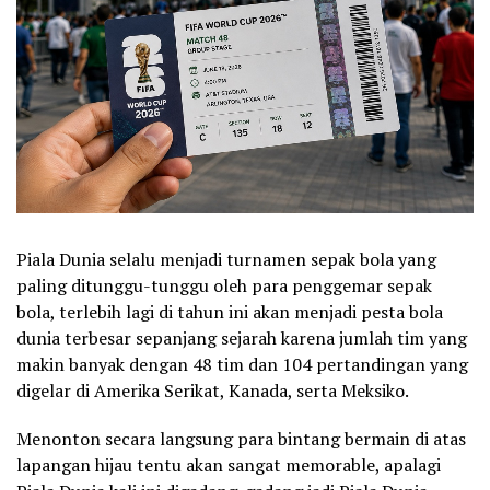
Piala Dunia selalu menjadi turnamen sepak bola yang
paling ditunggu-tunggu oleh para penggemar sepak
bola, terlebih lagi di tahun ini akan menjadi pesta bola
dunia terbesar sepanjang sejarah karena jumlah tim yang
makin banyak dengan 48 tim dan 104 pertandingan yang
digelar di Amerika Serikat, Kanada, serta Meksiko.
Menonton secara langsung para bintang bermain di atas
lapangan hijau tentu akan sangat memorable, apalagi