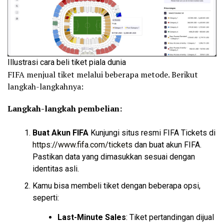
Illustrasi cara beli tiket piala dunia
FIFA menjual tiket melalui beberapa metode. Berikut
langkah-langkahnya:
Langkah-langkah pembelian:
Buat Akun FIFA
Kunjungi situs resmi FIFA Tickets di
https://www.fifa.com/tickets
dan buat akun FIFA.
Pastikan data yang dimasukkan sesuai dengan
identitas asli.
Kamu bisa membeli tiket dengan beberapa opsi,
seperti:
Last-Minute Sales
: Tiket pertandingan dijual