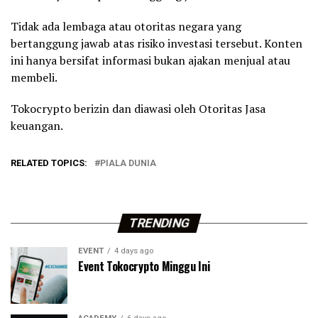
Tidak ada lembaga atau otoritas negara yang
bertanggung jawab atas risiko investasi tersebut. Konten
ini hanya bersifat informasi bukan ajakan menjual atau
membeli.
Tokocrypto berizin dan diawasi oleh Otoritas Jasa
keuangan.
RELATED TOPICS:
PIALA DUNIA
TRENDING
EVENT
4 days ago
Event Tokocrypto Minggu Ini