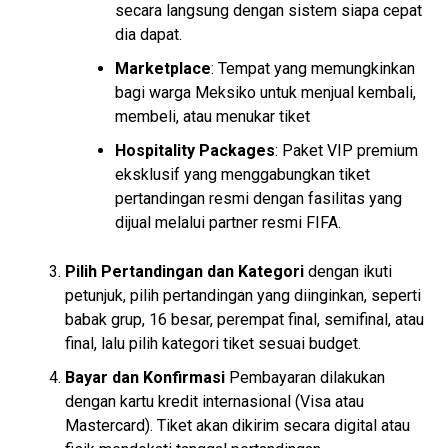
secara langsung dengan sistem siapa cepat
dia dapat.
Marketplace
: Tempat yang memungkinkan
bagi warga Meksiko untuk menjual kembali,
membeli, atau menukar tiket
Hospitality Packages
: Paket VIP premium
eksklusif yang menggabungkan tiket
pertandingan resmi dengan fasilitas yang
dijual melalui partner resmi FIFA.
Pilih Pertandingan dan Kategori
dengan ikuti
petunjuk, pilih pertandingan yang diinginkan, seperti
babak grup, 16 besar, perempat final, semifinal, atau
final, lalu pilih kategori tiket sesuai budget.
Bayar dan Konfirmasi
Pembayaran dilakukan
dengan kartu kredit internasional (Visa atau
Mastercard). Tiket akan dikirim secara digital atau