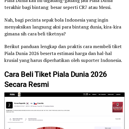
Piala Dunia kali ini digadang-gadang jadi Piala Dunia
terakhir bagi bintang besar seperti CR7 atau Messi.
Nah, bagi pecinta sepak bola Indonesia yang ingin
menyaksikan langsung aksi para bintang dunia, kira-kira
gimana sih cara beli tiketnya?
Berikut panduan lengkap dan praktis cara membeli tiket
Piala Dunia 2026 beserta estimasi harga dan hal-hal
krusial yang harus diperhatikan oleh suporter Indonesia.
Cara Beli Tiket Piala Dunia 2026
Secara Resmi