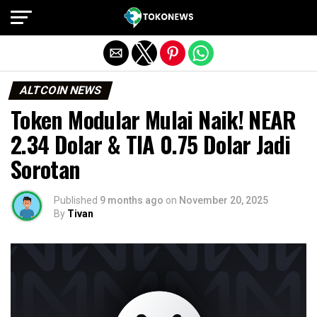
Exit mobile version
ALTCOIN NEWS
Token Modular Mulai Naik! NEAR
2.34 Dolar & TIA 0.75 Dolar Jadi
Sorotan
Published
9 months ago
on
November 20, 2025
By
Tivan