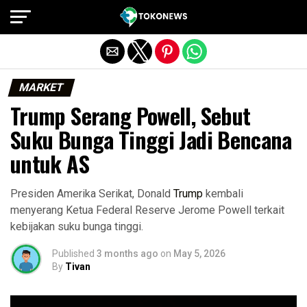
Exit mobile version
MARKET
Trump Serang Powell, Sebut
Suku Bunga Tinggi Jadi Bencana
untuk AS
Presiden Amerika Serikat, Donald
Trump
kembali
menyerang Ketua Federal Reserve Jerome Powell terkait
kebijakan suku bunga tinggi.
Published
3 months ago
on
May 5, 2026
By
Tivan