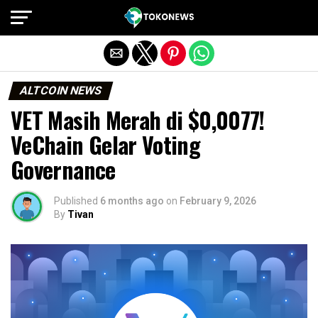
Exit mobile version
ALTCOIN NEWS
VET Masih Merah di $0,0077!
VeChain Gelar Voting
Governance
Published
6 months ago
on
February 9, 2026
By
Tivan