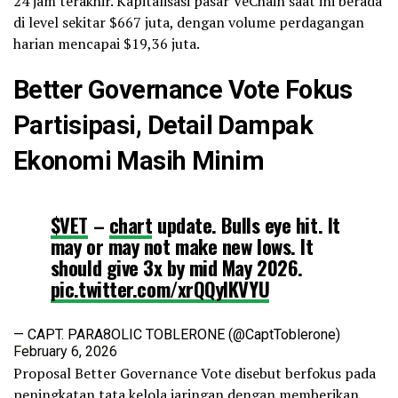
24 jam terakhir. Kapitalisasi pasar VeChain saat ini berada
di level sekitar $667 juta, dengan volume perdagangan
harian mencapai $19,36 juta.
Better Governance Vote Fokus
Partisipasi, Detail Dampak
Ekonomi Masih Minim
$VET
–
chart
update. Bulls eye hit. It
may or may not make new lows. It
should give 3x by mid May 2026.
pic.twitter.com/xrQQylKVYU
— CAPT. PARA8OLIC TOBLERONE (@CaptToblerone)
February 6, 2026
Proposal Better Governance Vote disebut berfokus pada
peningkatan tata kelola jaringan dengan memberikan