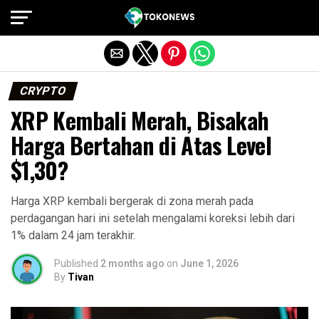
Exit mobile version
CRYPTO
XRP Kembali Merah, Bisakah
Harga Bertahan di Atas Level
$1,30?
Harga XRP kembali bergerak di zona merah pada
perdagangan hari ini setelah mengalami koreksi lebih dari
1% dalam 24 jam terakhir.
Published
2 months ago
on
June 1, 2026
By
Tivan