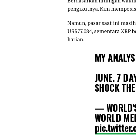
Berdasarkan hitungan waktu 
pengikutnya. Kim memposisik
Namun, pasar saat ini masih
US$77.084, sementara XRP b
harian.
MY ANALYSI
JUNE. 7 DA
SHOCK THE
— WORLD'S
WORLD ME
pic.twitte