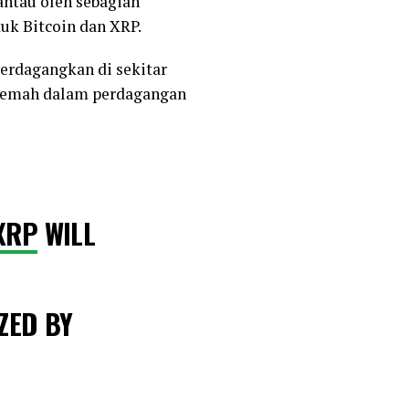
antau oleh sebagian
uk Bitcoin dan XRP.
perdagangkan di sekitar
k lemah dalam perdagangan
XRP
WILL
ZED BY