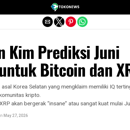
Exit mobile version
 Kim Prediksi Juni
 untuk Bitcoin dan X
asal Korea Selatan yang mengklaim memiliki IQ tertin
komunitas kripto.
RP akan bergerak “insane” atau sangat kuat mulai Ju
on
May 27, 2026