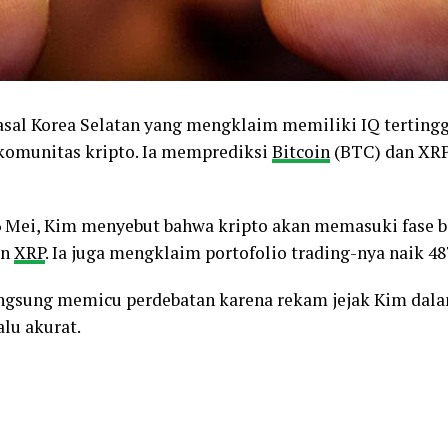
sal Korea Selatan yang mengklaim memiliki IQ tertinggi
komunitas kripto. Ia memprediksi
Bitcoin
(BTC) dan XRP
Mei, Kim menyebut bahwa kripto akan memasuki fase be
an
XRP
. Ia juga mengklaim portofolio trading-nya naik 4
angsung memicu perdebatan karena rekam jejak Kim dal
alu akurat.