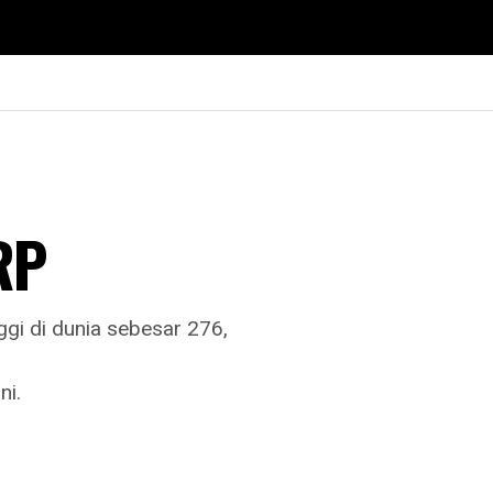
RP
ggi di dunia sebesar 276,
ni.