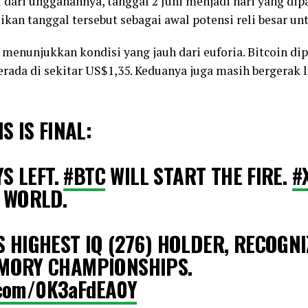
dari unggahannya, tanggal 2 Juni menjadi hari yang dip
an tanggal tersebut sebagai awal potensi reli besar unt
 menunjukkan kondisi yang jauh dari euforia. Bitcoin di
erada di sekitar US$1,35. Keduanya juga masih bergera
S IS FINAL:
YS LEFT.
#BTC
WILL START THE FIRE.
#
 WORLD.
 HIGHEST IQ (276) HOLDER, RECOGNI
MORY CHAMPIONSHIPS.
r.com/0K3aFdEA0Y