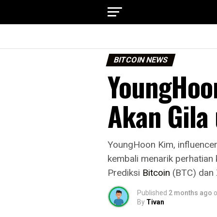
BITCOIN NEWS
YoungHoon
Akan Gila
YoungHoon Kim, influencer 
kembali menarik perhatian 
Prediksi
Bitcoin
(BTC) dan X
Published
2 months ago
By
Tivan