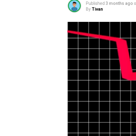
Published
3 months ago
By
Tivan