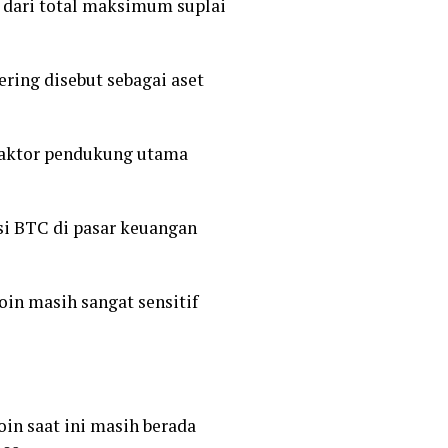
% dari total maksimum suplai
ring disebut sebagai aset
 faktor pendukung utama
si BTC di pasar keuangan
oin masih sangat sensitif
in saat ini masih berada