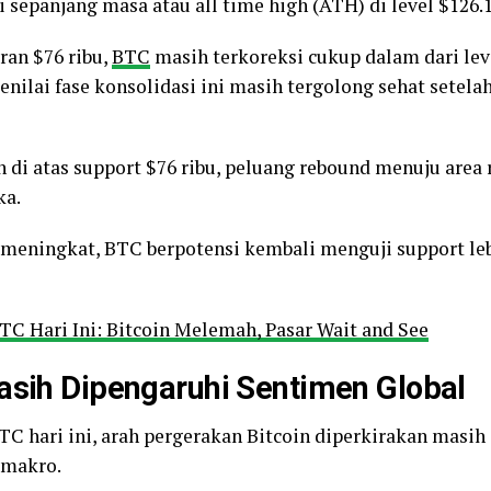
i sepanjang masa atau all time high (ATH) di level $126.
ran $76 ribu,
BTC
masih terkoreksi cukup dalam dari lev
nilai fase konsolidasi ini masih tergolong sehat setelah 
 di atas support $76 ribu, peluang rebound menuju area 
ka.
 meningkat, BTC berpotensi kembali menguji support le
TC Hari Ini: Bitcoin Melemah, Pasar Wait and See
asih Dipengaruhi Sentimen Global
TC hari ini,
arah pergerakan Bitcoin diperkirakan masih
 makro.