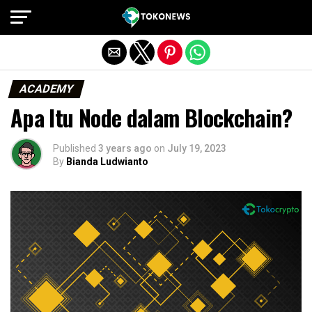
Exit mobile version
ACADEMY
Apa Itu Node dalam Blockchain?
Published
3 years ago
on
July 19, 2023
By
Bianda Ludwianto