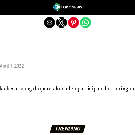
Exit mobile version
April 1, 2022
uku besar yang dioperasikan oleh partisipan dari jaringa
TRENDING