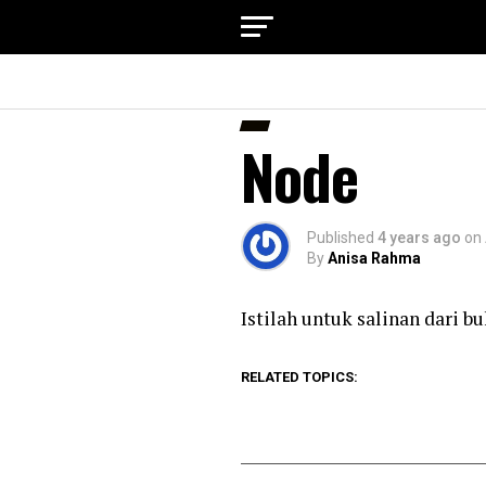
Node
Published
4 years ago
on
By
Anisa Rahma
Istilah untuk salinan dari b
RELATED TOPICS: