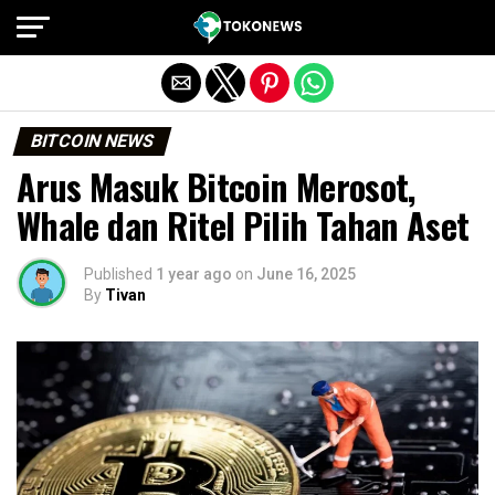
Exit mobile version
BITCOIN NEWS
Arus Masuk Bitcoin Merosot,
Whale dan Ritel Pilih Tahan Aset
Published
1 year ago
on
June 16, 2025
By
Tivan