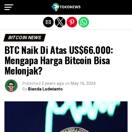
Exit mobile version
BITCOIN NEWS
BTC Naik Di Atas US$66.000:
Mengapa Harga Bitcoin Bisa
Melonjak?
Published
2 years ago
on
May 16, 2024
By
Bianda Ludwianto