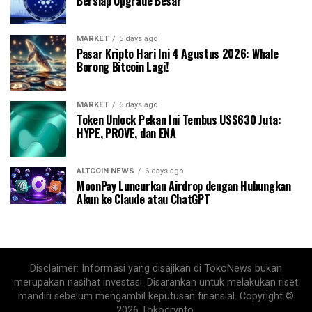
Bersiap Upgrade Besar
MARKET
5 days ago
Pasar Kripto Hari Ini 4 Agustus 2026: Whale
Borong Bitcoin Lagi!
MARKET
6 days ago
Token Unlock Pekan Ini Tembus US$630 Juta:
HYPE, PROVE, dan ENA
ALTCOIN NEWS
6 days ago
MoonPay Luncurkan Airdrop dengan Hubungkan
Akun ke Claude atau ChatGPT
Disclaimer: Informasi yang disajikan di TokoNews bukan
merupakan nasihat investasi. Disarankan untuk melakukan riset
mandiri sebelum mengambil keputusan finansial. Copyright ©
2026 Tokocrypto.