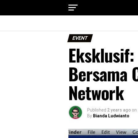
EVENT
Eksklusif
Bersama 
Network
Published
2 years ago
on
By
Bianda Ludwianto