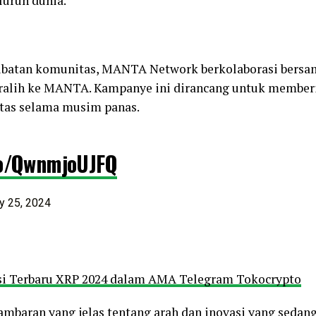
luruh dunia.
ibatan komunitas, MANTA Network berkolaborasi bersa
ralih ke MANTA. Kampanye ini dirancang untuk memberi
as selama musim panas.
co/QwnmjoUJFQ
y 25, 2024
si Terbaru XRP 2024 dalam AMA Telegram Tokocrypto
mbaran yang jelas tentang arah dan inovasi yang seda