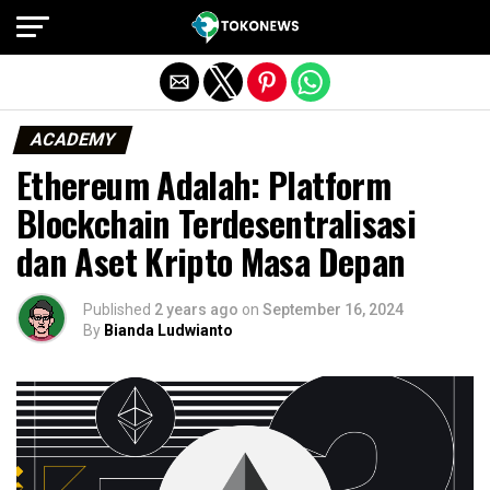
Exit mobile version
ACADEMY
Ethereum Adalah: Platform
Blockchain Terdesentralisasi
dan Aset Kripto Masa Depan
Published
2 years ago
on
September 16, 2024
By
Bianda Ludwianto