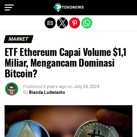
Exit mobile version
MARKET
ETF Ethereum Capai Volume $1,1
Miliar, Mengancam Dominasi
Bitcoin?
Published
2 years ago
on
July 24, 2024
By
Bianda Ludwianto