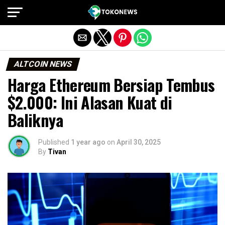
Exit mobile version
ALTCOIN NEWS
Harga Ethereum Bersiap Tembus
$2.000: Ini Alasan Kuat di
Baliknya
Published
1 year ago
on
April 30, 2025
By
Tivan