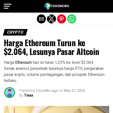
Exit mobile version
CRYPTO
Harga Ethereum Turun ke
$2.064, Lesunya Pasar Altcoin
Harga
Ethereum
hari ini turun 1,23% ke level $2.064.
Simak analisis penyebab turunnya harga ETH, pergerakan
pasar kripto, volume perdagangan, dan prospek Ethereum
terbaru.
Published
2 months ago
on
May 27, 2026
By
Tivan