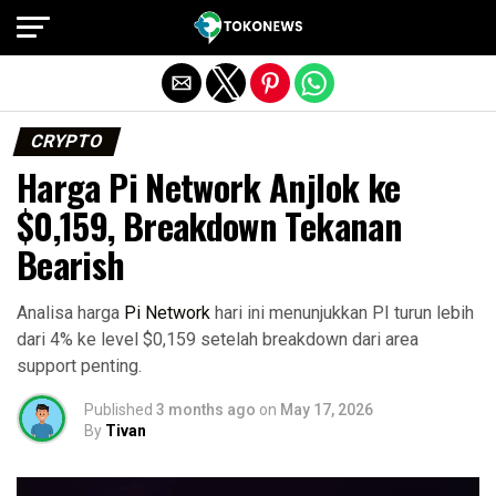
Exit mobile version
CRYPTO
Harga Pi Network Anjlok ke
$0,159, Breakdown Tekanan
Bearish
Analisa harga
Pi Network
hari ini menunjukkan PI turun lebih
dari 4% ke level $0,159 setelah breakdown dari area
support penting.
Published
3 months ago
on
May 17, 2026
By
Tivan