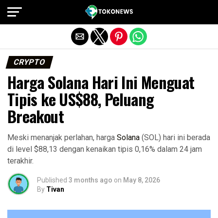
Exit mobile version
CRYPTO
Harga Solana Hari Ini Menguat
Tipis ke US$88, Peluang
Breakout
Meski menanjak perlahan, harga
Solana
(SOL) hari ini berada
di level $88,13 dengan kenaikan tipis 0,16% dalam 24 jam
terakhir.
Published
3 months ago
on
May 8, 2026
By
Tivan