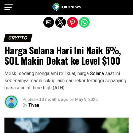
Exit mobile version
CRYPTO
Harga Solana Hari Ini Naik 6%,
SOL Makin Dekat ke Level $100
Meski sedang mengalami reli kuat, harga
Solana
saat ini
sebenarnya masih cukup jauh dari rekor tertinggi sepanjang
masa atau all time high (ATH)
Published
3 months ago
on
May 9, 2026
By
Tivan