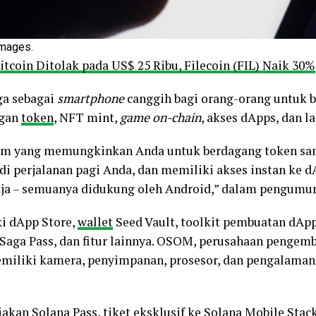
Images.
tcoin Ditolak pada US$ 25 Ribu, Filecoin (FIL) Naik 30%
ga sebagai
smartphone
canggih bagi orang-orang untuk 
ngan
token
, NFT mint,
game on-chain
, akses dApps, dan la
um yang memungkinkan Anda untuk berdagang token sa
 perjalanan pagi Anda, dan memiliki akses instan ke d
 saja – semuanya didukung oleh Android,” dalam pengum
i dApp Store,
wallet
Seed Vault, toolkit pembuatan dApp
 Saga Pass, dan fitur lainnya. OSOM, perusahaan penge
miliki kamera, penyimpanan, prosesor, dan pengalaman
iakan Solana Pass, tiket eksklusif ke Solana Mobile Stac