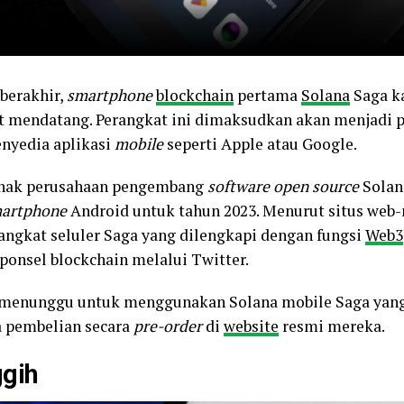
berakhir,
smartphone
blockchain
pertama
Solana
Saga k
t mendatang. Perangkat ini dimaksudkan akan menjadi 
enyedia aplikasi
mobile
seperti Apple atau Google.
 anak perusahaan pengembang
software open source
Solana
artphone
Android untuk tahun 2023. Menurut situs web-
ngkat seluler Saga yang dilengkapi dengan fungsi
Web3
 ponsel blockchain melalui Twitter.
 menunggu untuk menggunakan Solana mobile Saga yang 
 pembelian secara
pre-order
di
website
resmi mereka.
gih