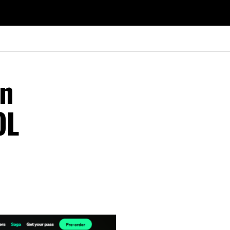
an
OL