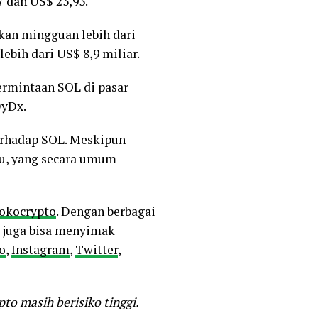
 dan US$ 23,93.
kan mingguan lebih dari
ebih dari US$ 8,9 miliar.
permintaan SOL di pasar
DyDx.
erhadap SOL. Meskipun
u, yang secara umum
okocrypto
. Dengan berbagai
a juga bisa menyimak
o
,
Instagram
,
Twitter
,
to masih berisiko tinggi.