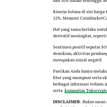
dan 10% dalam seminggu. Re
Kinerja Solana di sisi har
12%. Menurut CoinMarketCap,
Hal yang sama berlaku untu
derivatif meningkat, sepert
Sentimen positif seputar S
demikian, aktivitas pemba
merupakan sinyal negatif.
Pastikan Anda hanya melak
fitur yang mumpuni serta e
berbagai informasi terbaru
serta
komunitas Tokocrypt
DISCLAIMER
:
Bukan saran a