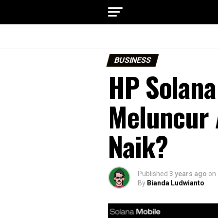
BUSINESS
HP Solana
Meluncur 
Naik?
Published
3 years ago
on
By
Bianda Ludwianto