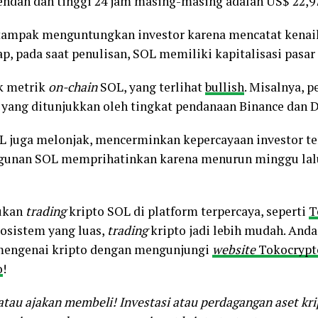
ndah dan tinggi 24 jam masing-masing adalah US$ 22,97
ga tampak menguntungkan investor karena mencatat kenai
 pada saat penulisan, SOL memiliki kapitalisasi pasar l
k metrik
on-chain
SOL, yang terlihat
bullish
. Misalnya, 
i yang ditunjukkan oleh tingkat pendanaan Binance dan 
OL juga melonjak, mencerminkan kepercayaan investor t
ngunan SOL memprihatinkan karena menurun minggu lal
ukan
trading
kripto SOL di platform terpercaya, seperti
T
kosistem yang luas,
trading
kripto jadi lebih mudah. And
 mengenai kripto dengan mengunjungi
website
Tokocrypt
o
!
tau ajakan membeli! Investasi atau perdagangan aset krip