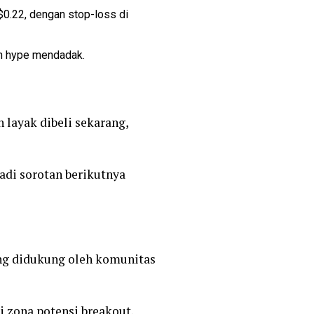
–$0.22, dengan stop-loss di
an hype mendadak.
 layak dibeli sekarang,
adi sorotan berikutnya
ng didukung oleh komunitas
 zona potensi breakout.