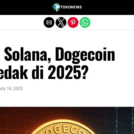
Exit mobile version
k Solana, Dogecoin
edak di 2025?
uly 14, 2025