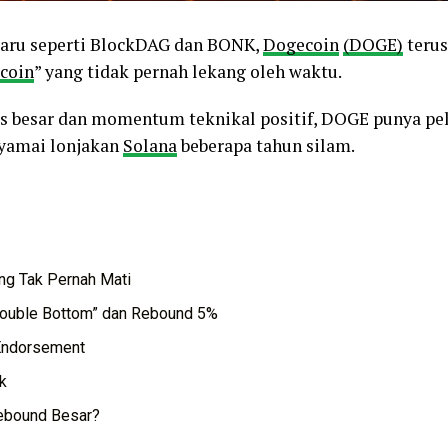
aru seperti BlockDAG dan BONK,
Dogecoin
(DOGE)
terus
coin
” yang tidak pernah lekang oleh waktu.
 besar dan momentum teknikal positif, DOGE punya pe
yamai lonjakan
Solana
beberapa tahun silam.
ng Tak Pernah Mati
Double Bottom” dan Rebound 5%
 Endorsement
k
ebound Besar?