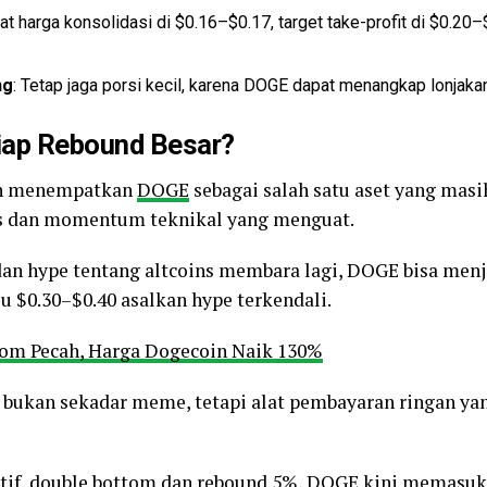
at harga konsolidasi di $0.16–$0.17, target take-profit di $0.20
ng
: Tetap jaga porsi kecil, karena DOGE dapat menangkap lonjak
ap Rebound Besar?
in menempatkan
DOGE
sebagai salah satu aset yang masih
s dan momentum teknikal yang menguat.
dan hype tentang altcoins membara lagi, DOGE bisa menj
 $0.30–$0.40 asalkan hype terkendali.
tom Pecah, Harga Dogecoin Naik 130%
bukan sekadar meme, tetapi alat pembayaran ringan ya
ktif, double bottom dan rebound 5%, DOGE kini memasuki