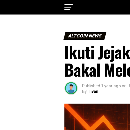
ALTCOIN NEWS
Ikuti Jeja
Bakal Mel
Published
1 year ago
on
J
By
Tivan