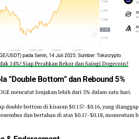
E/USDT) pada Senin, 14 Juli 2025. Sumber: Tokocrypto.
dak 14%! Siap Pecahkan Rekor dan Saingi Dogecoin?
ola “Double Bottom” dan Rebound 5%
DOGE mencatat lonjakan lebih dari 5% dalam satu hari.
up double bottom di kisaran $0.157–$0.16, yang dianggap
enembus dan bertahan di atas $0.17–$0.18, momentum bis