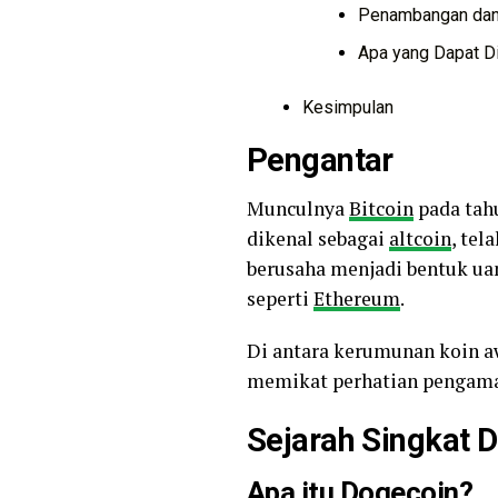
Penambangan dan
Apa yang Dapat D
Kesimpulan
Pengantar
Munculnya
Bitcoin
pada tahu
dikenal sebagai
altcoin
, te
berusaha menjadi bentuk ua
seperti
Ethereum
.
Di antara kerumunan koin aw
memikat perhatian pengamat
Sejarah Singkat 
Apa itu Dogecoin?