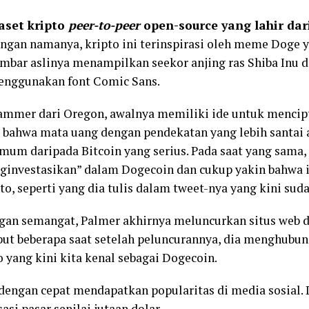
aset kripto
peer-to-peer
open-source yang lahir da
engan namanya, kripto ini terinspirasi oleh meme Doge
Gambar aslinya menampilkan seekor anjing ras Shiba In
enggunakan font Comic Sans.
rammer dari Oregon, awalnya memiliki ide untuk mencipt
ya bahwa mata uang dengan pendekatan yang lebih santai 
mum daripada Bitcoin yang serius. Pada saat yang sama,
investasikan” dalam Dogecoin dan cukup yakin bahwa in
o, seperti yang dia tulis dalam tweet-nya yang kini sud
an semangat, Palmer akhirnya meluncurkan situs web d
ut beberapa saat setelah peluncurannya, dia menghubu
 yang kini kita kenal sebagai Dogecoin.
i dengan cepat mendapatkan popularitas di media sosial.
si pasar senilai jutaan dolar.