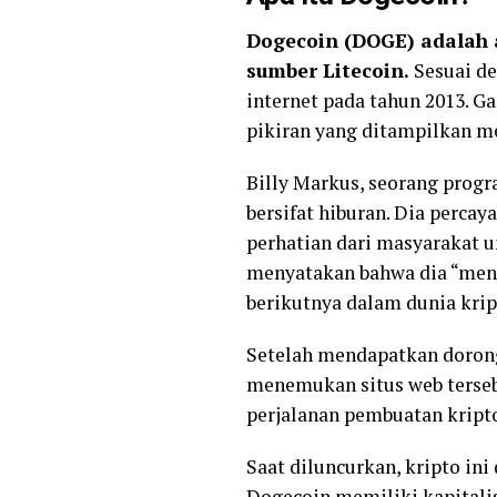
Dogecoin (DOGE) adalah 
sumber Litecoin.
Sesuai d
internet pada tahun 2013. 
pikiran yang ditampilkan m
Billy Markus, seorang prog
bersifat hiburan. Dia perca
perhatian dari masyarakat u
menyatakan bahwa dia “meng
berikutnya dalam dunia kript
Setelah mendapatkan dorong
menemukan situs web terseb
perjalanan pembuatan kripto
Saat diluncurkan, kripto in
Dogecoin memiliki kapitalisa