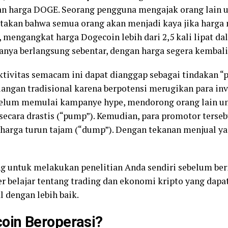
an harga DOGE. Seorang pengguna mengajak orang lain 
akan bahwa semua orang akan menjadi kaya jika harga m
 mengangkat harga Dogecoin lebih dari 2,5 kali lipat d
hanya berlangsung sebentar, dengan harga segera kembali
ktivitas semacam ini dapat dianggap sebagai tindakan “
euangan tradisional karena berpotensi merugikan para i
ebelum memulai kampanye hype, mendorong orang lain u
ecara drastis (“pump”). Kemudian, para promotor terse
harga turun tajam (“dump”). Dengan tekanan menjual yan
ing untuk melakukan penelitian Anda sendiri sebelum be
 belajar tentang trading dan ekonomi kripto yang dap
 dengan lebih baik.
oin Beroperasi?