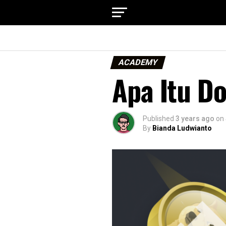
ACADEMY
Apa Itu D
Published
3 years ago
on
By
Bianda Ludwianto