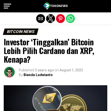
Exit mobile version
BITCOIN NEWS
Investor ‘Tinggalkan’ Bitcoin
Lebih Pilih Cardano dan XRP,
Kenapa?
Published
3 years ago
on
August 1, 2023
By
Bianda Ludwianto